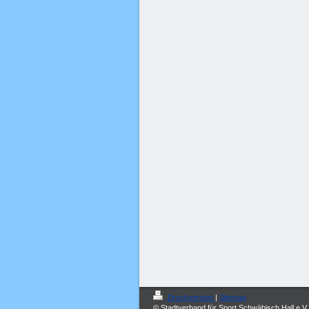
Druckversion
|
Sitemap
© Stadtverband für Sport Schwäbisch Hall e.V.