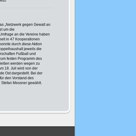
etzt
das „Netzwerk gegen Gewalt an
zt um die
 Umfrage an die Vereine haben
beit in 47 Kooperationen
onnte durch diese Aktion
oppelhaushalt jeweils die
rschaften Fußball und
, zum festen Programm des
chießen werden wegen zu
m 18. Juli wird von der
 Ost dargestellt. Bei der
für den Vorstand des
rd Stefan Messner gewählt.