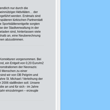
endlich nur durch die
einnütziger Aktivitäten… der
hgeführt werden. Erstmals sind
päteren türkischen Partnerstatt
ie Sportstättenentgelte sorgten
e der Stadtverwaltung in der
eladen sind, hinterlassen viele
eshalb an, eine Neuberechnung
nen abzustimmen.
 Korrekturen vorgenommen. Bei
band, ein Entgelt von 0,20 Euro/m2
monstrationen der Neonazis:
00 Menschen zu einer
sind wir von OB Pelgrim und
re St. Michael / Verleihung der
 2006 stattfinden soll. Unsere
ie an und für sich - im Jahre
sjahr einzubringen – erzeugte