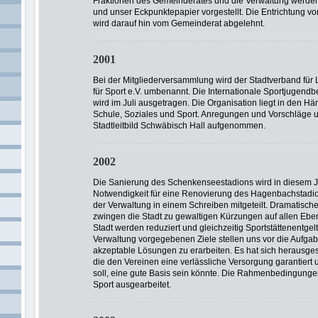
Fraktionen des Gemeinderates und die Verwaltung werde
und unser Eckpunktepapier vorgestellt. Die Entrichtung 
wird darauf hin vom Gemeinderat abgelehnt.
2001
Bei der Mitgliederversammlung wird der Stadtverband für
für Sport e.V. umbenannt. Die Internationale Sportjugen
wird im Juli ausgetragen. Die Organisation liegt in den H
Schule, Soziales und Sport. Anregungen und Vorschläge u
Stadtleitbild Schwäbisch Hall aufgenommen.
2002
Die Sanierung des Schenkenseestadions wird in diesem J
Notwendigkeit für eine Renovierung des Hagenbachstadio
der Verwaltung in einem Schreiben mitgeteilt. Dramatisc
zwingen die Stadt zu gewaltigen Kürzungen auf allen Ebene
Stadt werden reduziert und gleichzeitig Sportstättenentgelt
Verwaltung vorgegebenen Ziele stellen uns vor die Aufgabe
akzeptable Lösungen zu erarbeiten. Es hat sich herausges
die den Vereinen eine verlässliche Versorgung garantiert
soll, eine gute Basis sein könnte. Die Rahmenbedingung
Sport ausgearbeitet.