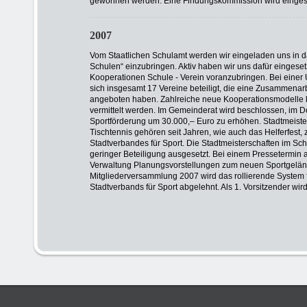
gewonnen werden. Eine Findungskommission wird einges
2007
Vom Staatlichen Schulamt werden wir eingeladen uns in 
Schulen“ einzubringen. Aktiv haben wir uns dafür eingeset
Kooperationen Schule - Verein voranzubringen. Bei einer
sich insgesamt 17 Vereine beteiligt, die eine Zusammenar
angeboten haben. Zahlreiche neue Kooperationsmodelle k
vermittelt werden. Im Gemeinderat wird beschlossen, im D
Sportförderung um 30.000,– Euro zu erhöhen. Stadtmeiste
Tischtennis gehören seit Jahren, wie auch das Helferfest
Stadtverbandes für Sport. Die Stadtmeisterschaften im S
geringer Beteiligung ausgesetzt. Bei einem Pressetermin a
Verwaltung Planungsvorstellungen zum neuen Sportgelände
Mitgliederversammlung 2007 wird das rollierende System 
Stadtverbands für Sport abgelehnt. Als 1. Vorsitzender wi