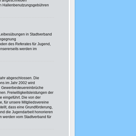
n angeschrieben
von Hallenbenutzungsgebühren
 Leibesübungen in Stadtverband
dbegegnung
änden des Referates für Jugend,
nsererseits werden im
ahr abgeschlossen. Die
ns im Jahr 2002 wird
he Gewerbesteuereinbrüche
n. Freiwilligkeitsleistungen der
e eingeführt. Die von der
, für unsere Mitgliedsvereine
tellt, dass eine Grundförderung,
 und die Jugendarbeit honorieren
en werden vom Stadtverband für