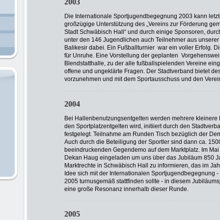
2003
Die Internationale Sportjugendbegegnung 2003 kann letzt
großzügige Unterstützung des „Vereins zur Förderung gem
Stadt Schwäbisch Hall“ und durch einige Sponsoren, durc
unter den 146 Jugendlichen auch Teilnehmer aus unserer s
Balikesir dabei. Ein Fußballturnier war ein voller Erfolg. D
für Unruhe. Eine Vorstellung der geplanten Vorgehensweis
Blendstatthalle, zu der alle fußballspielenden Vereine eing
offene und ungeklärte Fragen. Der Stadtverband bietet d
vorzunehmen und mit dem Sportausschuss und den Verei
2004
Bei Hallenbenutzungsentgelten werden mehrere kleinere
den Sportplatzentgelten wird, initiiert durch den Stadtver
festgelegt. Teilnahme am Runden Tisch bezüglich der De
Auch durch die Beteiligung der Sportler sind dann ca. 15
beeindruckenden Gegendemo auf dem Marktplatz. Im Mai 
Dekan Haug eingeladen um uns über das Jubiläum 850 Jah
Marktrechte in Schwäbisch Hall zu informieren, das im Jahr
Idee sich mit der Internationalen Sportjugendbegegnung - d
2005 turnusgemäß stattfinden sollte - in diesem Jubiläum
eine große Resonanz innerhalb dieser Runde.
2005