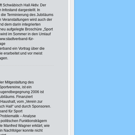
t Schwäbisch Hall Aktiv. Der
Infostand dargestellt. In
 die Terminierung des Jubiläums
n Veranstaltungen wird auch der
nd dem darin integrierten
 neu aufgelegte Broschüre „Sport
, wird im Sommer in den Umlauf
ww.stadtverband-für-
rage
erband ein Vortrag über die
e erarbeitet und vor meist
agen.
der Mitgestaltung des
portvereine, ist ein
rtjugendbegegnung 2006 ist
ubiläums. Finanziert
Haushalt, vom „Verein zur
sch Hall“ und durch Sponsoren.
and für Sport
 Problematik – Analyse
politischen Funktionsträgern
de Manfred Wagner erklärt, wie
Ein Nachfolger konnte nicht