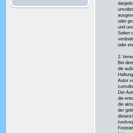
dargebo
unvolls
ausgesc
oder gr
und unve
Seiten 
verände
oder end
2. Verw
Bei dire
die auß
Haftungs
Autor v
zumutba
Der Aut
die ents
die akt
der gel
distanzi
/verknü
Feststel