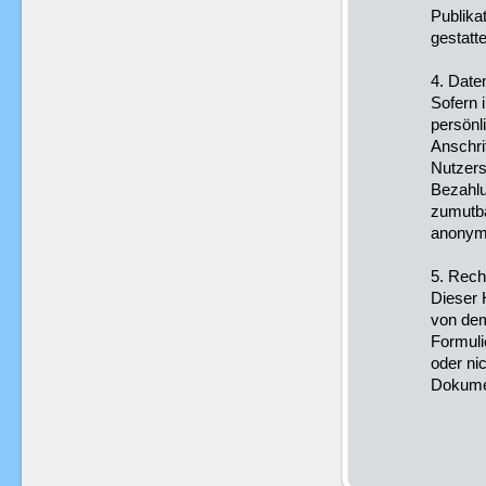
Publika
gestatte
4. Date
Sofern 
persönl
Anschri
Nutzers
Bezahlu
zumutba
anonymi
5. Rech
Dieser 
von dem
Formuli
oder nic
Dokumen