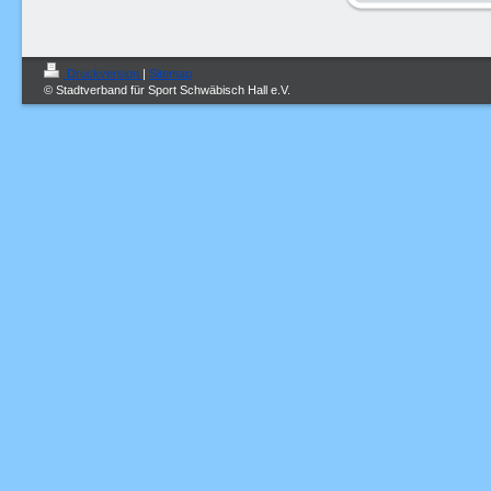
Druckversion
|
Sitemap
© Stadtverband für Sport Schwäbisch Hall e.V.