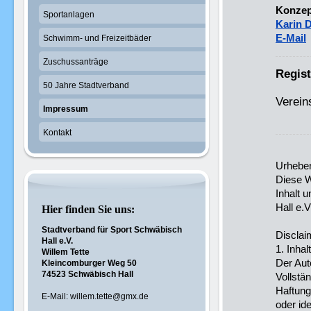
Konzep
Sportanlagen
Karin 
E-Mail
Schwimm- und Freizeitbäder
Zuschussanträge
Regist
50 Jahre Stadtverband
Verein
Impressum
Kontakt
Urheber
Diese W
Inhalt 
Hall e.V
Hier finden Sie uns:
Stadtverband für Sport Schwäbisch
Disclai
Hall e.V.
1. Inha
Willem Tette
Der Aut
Kleincomburger Weg 50
74523 Schwäbisch Hall
Vollstän
Haftung
E-Mail: willem.tette@gmx.de
oder id