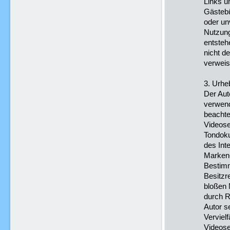
Links u
Gästebü
oder un
Nutzung
entsteh
nicht de
verweis
3. Urhe
Der Auto
verwend
beachte
Videose
Tondoku
des Int
Marken-
Bestimm
Besitzr
bloßen 
durch R
Autor se
Verviel
Videose