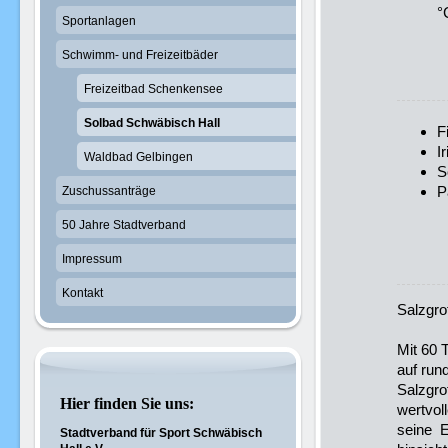
°
Sportanlagen
Schwimm- und Freizeitbäder
Freizeitbad Schenkensee
Solbad Schwäbisch Hall
F
I
Waldbad Gelbingen
S
P
Zuschussanträge
50 Jahre Stadtverband
Impressum
Kontakt
Salzgro
Mit 60 
auf run
Salzgro
Hier finden Sie uns:
wertvoll
seine E
Stadtverband für Sport Schwäbisch