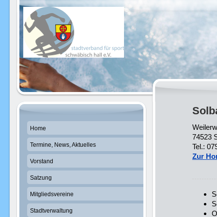
Solb
Weilerw
Home
74523 S
Termine, News, Aktuelles
Tel.: 0
Zur Ho
Vorstand
Satzung
S
Mitgliedsvereine
S
Stadtverwaltung
O