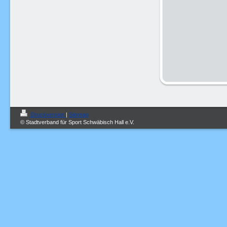
Druckversion
|
Sitemap
© Stadtverband für Sport Schwäbisch Hall e.V.