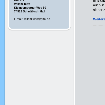
hinsich
Hall e.V.
Willem Tette
auch in
Kleincomburger Weg 50
sicher 
74523 Schwäbisch Hall
Weitere
E-Mail: willem.tette@gmx.de