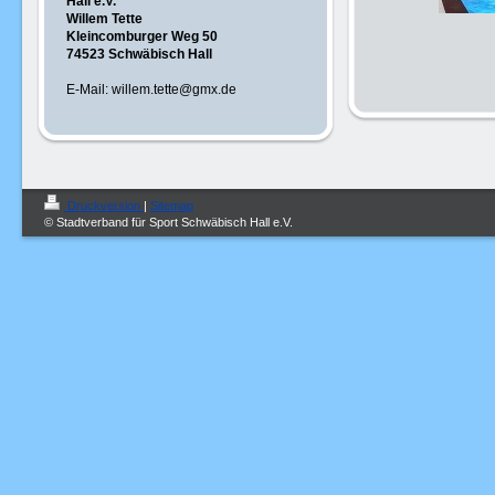
Hall e.V.
Willem Tette
Kleincomburger Weg 50
74523 Schwäbisch Hall
E-Mail: willem.tette@gmx.de
Druckversion
|
Sitemap
© Stadtverband für Sport Schwäbisch Hall e.V.